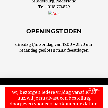
Middelburg, Nederland
Tel.: 0118-774829
OPENINGSTIJDEN
dinsdag t/m zondag van 15:00 - 21:30 uur
Maandag gesloten m.u.v. feestdagen
X Close
Contact
Privacy
Voorwaarden
Wij bezorgen iedere vrijdag vanaf 16:00
Cookies zorgen ervoor dat deze website goed werkt.
© 2018 Hontoni Sushi
uur, wil je nu alvast een bestelling
Wil je meer weten over onze policy, klik hier
doorgeven voor een aankomende datum,
Read More
Accept
bel dan naar 0118-774829