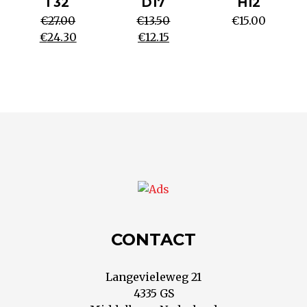
I 32
D17
H12
€
27.00
€
13.50
€
15.00
€
24.30
€
12.15
CONTACT
Langevieleweg 21
4335 GS