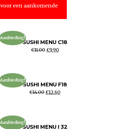
ven voor een aankomende
Aanbieding!
SUSHI MENU C18
€
11.00
€
9.90
Aanbieding!
SUSHI MENU F18
€
14.00
€
12.60
Aanbieding!
SUSHI MENU I 32