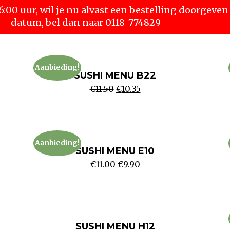
16:00 uur, wil je nu alvast een bestelling doorge
datum, bel dan naar 0118-774829
Aanbieding!
SUSHI MENU B22
€
11.50
€
10.35
Aanbieding!
SUSHI MENU E10
€
11.00
€
9.90
SUSHI MENU H12