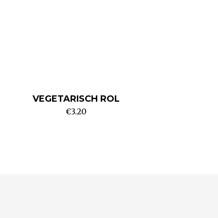
VEGETARISCH ROL
€
3.20