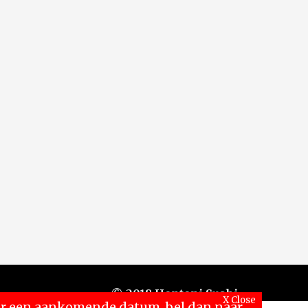
© 2018 Hontoni Sushi
X Close
voor een aankomende datum, bel dan naar