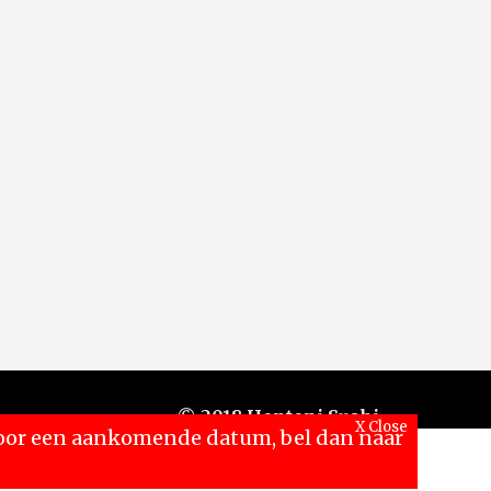
© 2018 Hontoni Sushi
X Close
 voor een aankomende datum, bel dan naar
klik hier
Read More
Accept