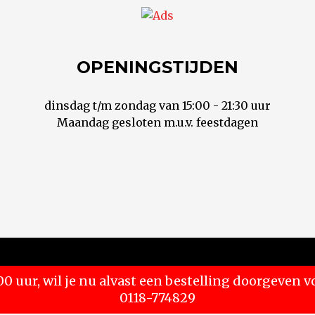
OPENINGSTIJDEN
dinsdag t/m zondag van 15:00 - 21:30 uur
Maandag gesloten m.u.v. feestdagen
00 uur, wil je nu alvast een bestelling doorgeven
0118-774829
 website goed werkt. Wil je meer weten over onze policy, 