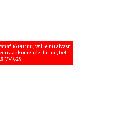
naf 16:00 uur, wil je nu alvast
r een aankomende datum, bel
18-774829