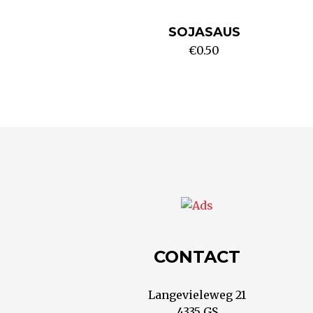
SOJASAUS
€
0.50
CONTACT
Langevieleweg 21
4335 GS