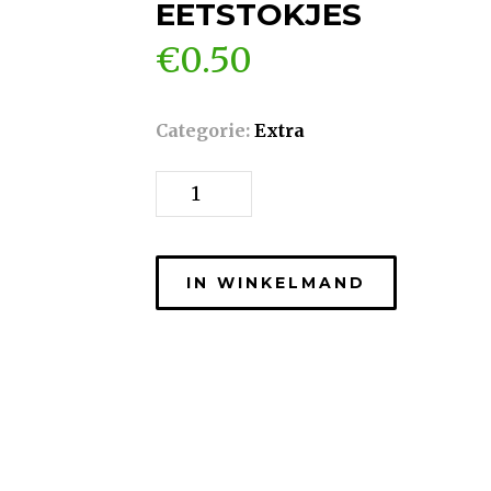
EETSTOKJES
€
0.50
Categorie:
Extra
Aantal
IN WINKELMAND