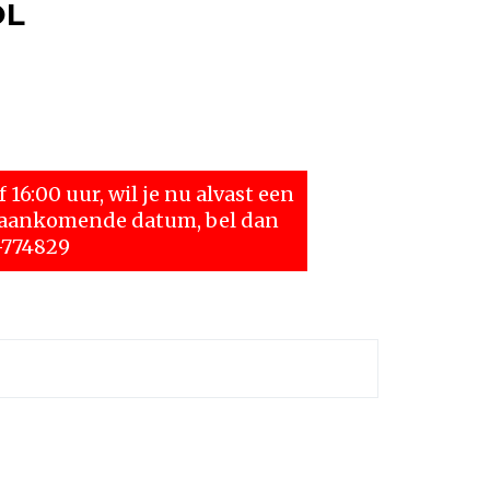
OL
 16:00 uur, wil je nu alvast een
n aankomende datum, bel dan
-774829