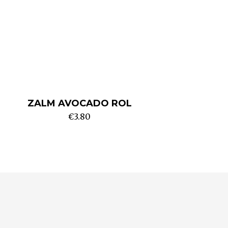
ZALM AVOCADO ROL
€
3.80